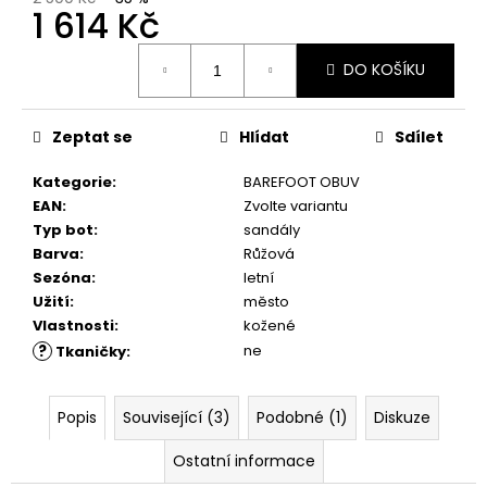
č
1 614 Kč
u
j
Měrná
DO KOŠÍKU
e
cena:
m
e
Zeptat se
Hlídat
Sdílet
Kategorie
:
BAREFOOT OBUV
DÁRKOVÝ
POUKAZ
EAN
:
Zvolte variantu
Typ bot
:
sandály
1
Kč
Barva
:
Růžová
Sezóna
:
letní
Užití
:
město
Vlastnosti
:
kožené
?
ne
Tkaničky
:
Popis
Související (3)
Podobné (1)
Diskuze
Ostatní informace