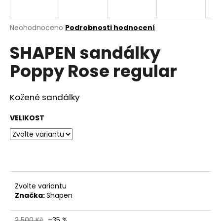
a
j
Průměrné
Neohodnoceno
Podrobnosti hodnocení
í
hodnocení
SHAPEN sandálky
produktu
t
je
?
Poppy Rose regular
0,0
z
5
hvězdiček.
Kožené sandálky
HLEDAT
VELIKOST
D
o
p
Zvolte variantu
o
Značka:
Shapen
r
u
2 500 Kč
–35 %