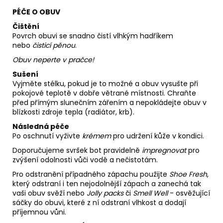
PÉČE O OBUV
Čištění
Povrch obuvi se snadno čistí vlhkým hadříkem
nebo
čisticí pěnou
.
Obuv neperte v pračce!
Sušení
Vyjměte stélku, pokud je to možné a obuv vysušte při
pokojové teplotě v dobře větrané místnosti. Chraňte
před přímým slunečním zářením a nepokládejte obuv v
blízkosti zdroje tepla (radiátor, krb).
Následná péče
Po oschnutí vyživte
krémem
pro udržení kůže v kondici.
Doporučujeme svršek bot pravidelně
impregnovat
pro
zvýšení odolnosti vůči vodě a nečistotám.
Pro odstranění případného zápachu použijte
Shoe Fresh
,
který odstraní i ten nejodolnější zápach a zanechá tak
vaši obuv svěží nebo
Jolly packs
či
Smell Well
- osvěžující
sáčky do obuvi, které z ní odstraní vlhkost a dodají
příjemnou vůni.