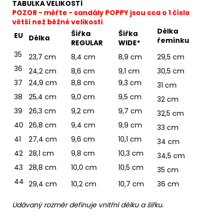
TABULKA VELIKOSTÍ
POZOR - měřte - sandály POPPY jsou cca o 1 číslo
větší než běžné velikosti
Délka
Šířka
Šířka
EU
Délka
řemínku
REGULAR
WIDE*
35
23,7 cm
8,4 cm
8,9 cm
29,5 cm
36
24,2 cm
8,6 cm
9,1 cm
30,5 cm
37
24,9 cm
8,8 cm
9,3 cm
31 cm
38
25,4 cm
9,0 cm
9,5 cm
32 cm
39
26,3 cm
9,2 cm
9,7 cm
32,5 cm
40
26,8 cm
9,4 cm
9,9 cm
33 cm
41
27,4 cm
9,6 cm
10,1 cm
34 cm
42
28,1 cm
9,8 cm
10,3 cm
34,5 cm
43
28,8 cm
10,0 cm
10,5 cm
35 cm
44
29,4 cm
10,2 cm
10,7 cm
36 cm
Udávaný rozměr definuje vnitřní délku a šířku.