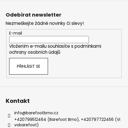
Z
á
Odebírat newsletter
p
Nezmeškejte žádné novinky či slevy!
a
t
E-mail
í
Vložením e-mailu souhlasíte s
podmínkami
ochrany osobních údajů
PŘIHLÁSIT SE
Kontakt
info
@
barefootbrno.cz
+420799512464 (Barefoot Brno), +420797722456 (Vi
vobarefoot)