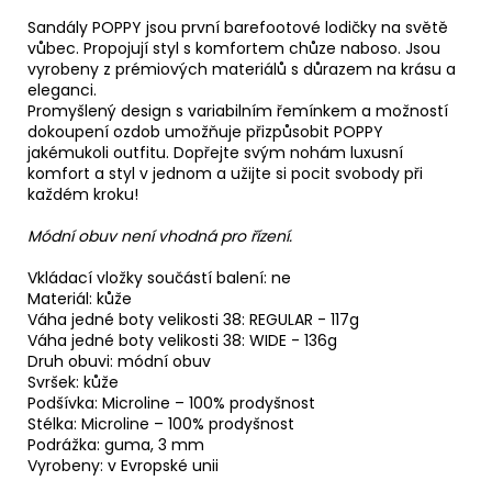
Sandály POPPY jsou první barefootové lodičky na světě
vůbec. Propojují styl s komfortem chůze naboso. Jsou
vyrobeny z prémiových materiálů s důrazem na krásu a
eleganci.
Promyšlený design s variabilním řemínkem a možností
dokoupení ozdob umožňuje přizpůsobit POPPY
jakémukoli outfitu. Dopřejte svým nohám luxusní
komfort a styl v jednom a užijte si pocit svobody při
každém kroku!
Módní obuv není vhodná pro řízení.
Vkládací vložky součástí balení: ne
Materiál: kůže
Váha jedné boty velikosti 38: REGULAR - 117g
Váha jedné boty velikosti 38: WIDE - 136g
Druh obuvi: módní obuv
Svršek: kůže
Podšívka: Microline – 100% prodyšnost
Stélka: Microline – 100% prodyšnost
Podrážka: guma, 3 mm
Vyrobeny: v Evropské unii