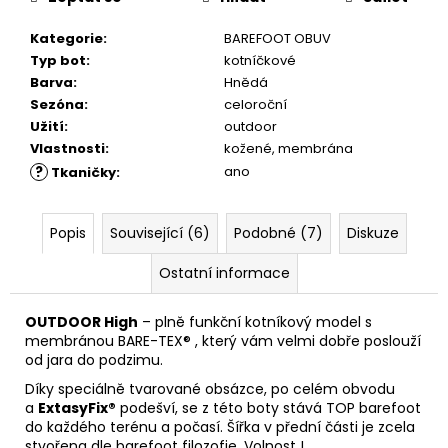
č
u
Kategorie
:
BAREFOOT OBUV
j
Typ bot
:
kotníčkové
e
Barva
:
Hnědá
m
Sezóna
:
celoroční
e
Užití
:
outdoor
Vlastnosti
:
kožené, membrána
VLOŽKY
?
ano
Tkaničky
:
BAREFOOT
S
PAMĚŤOVOU
Popis
Související (6)
Podobné (7)
Diskuze
PĚNOU
89
Ostatní informace
Kč
OUTDOOR High
– plně funkční kotníkový model s
membránou BARE-TEX® , který vám velmi dobře poslouží
od jara do podzimu.
Díky speciálně tvarované obsázce, po celém obvodu
a
ExtasyFix®
podešví, se z této boty stává TOP barefoot
do každého terénu a počasí. Šířka v přední části je zcela
stvořena dle barefoot filozofie. Volnost !