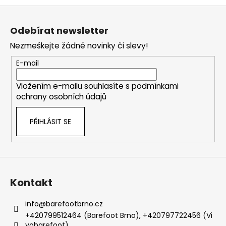
Z
á
Odebírat newsletter
p
Nezmeškejte žádné novinky či slevy!
a
t
E-mail
í
Vložením e-mailu souhlasíte s
podmínkami
ochrany osobních údajů
PŘIHLÁSIT SE
Kontakt
info
@
barefootbrno.cz
+420799512464 (Barefoot Brno), +420797722456 (Vi
vobarefoot)