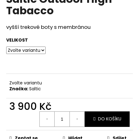
je
a
Tabacco
0,0
z
j
5
í
hvězdiček.
vyšší trekové boty s membránou
t
?
VELIKOST
HLEDAT
Zvolte variantu
Značka:
Saltic
D
3 900 Kč
o
p
Měrná
o
DO KOŠÍKU
cena:
r
u
Zeptat se
Hlídat
Sdílet