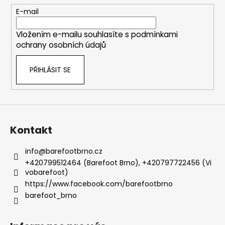
t
E-mail
í
Vložením e-mailu souhlasíte s
podmínkami
ochrany osobních údajů
PŘIHLÁSIT SE
Kontakt
info
@
barefootbrno.cz
+420799512464 (Barefoot Brno), +420797722456 (Vi
vobarefoot)
https://www.facebook.com/barefootbrno
barefoot_brno