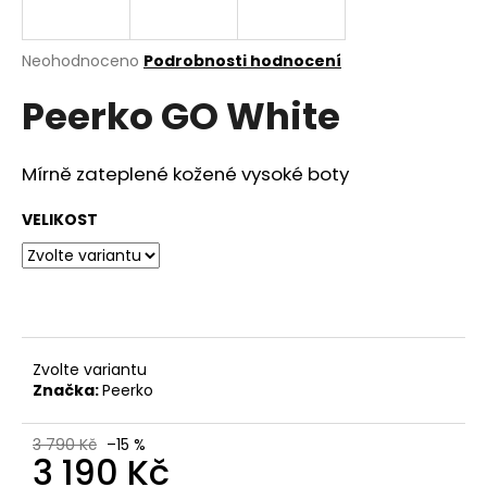
a
j
Průměrné
Neohodnoceno
Podrobnosti hodnocení
í
hodnocení
Peerko GO White
produktu
t
je
?
0,0
z
Mírně zateplené kožené vysoké boty
5
hvězdiček.
VELIKOST
HLEDAT
D
o
Zvolte variantu
Značka:
Peerko
p
o
r
3 790 Kč
–15 %
3 190 Kč
u