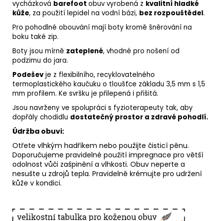
vycházková
barefoot
obuv vyrobená z
kvalitní hladké
kůže
, za použití lepidel na vodní bázi,
bez rozpouštědel
.
Pro pohodlné obouvání mají boty kromě šněrování na
boku také zip.
Boty jsou mírně
zateplené
, vhodné pro nošení od
podzimu do jara.
Podešev
je z flexibilního, recyklovatelného
termoplastického kaučuku o tloušťce základu 3,5 mm s 1,5
mm profilem. Ke svršku je přilepená i přišitá.
Jsou navrženy ve spolupráci s fyzioterapeuty tak, aby
dopřály chodidlu
dostatečný prostor a zdravé pohodlí.
Údržba obuvi:
Otřete vlhkým hadříkem nebo použijte
čisticí pěnu
.
Doporučujeme pravidelné použití
impregnace
pro větší
odolnost vůči zašpinění a vlhkosti. Obuv neperte a
nesušte u zdrojů tepla. Pravidelně
krémujte
pro udržení
kůže v kondici.