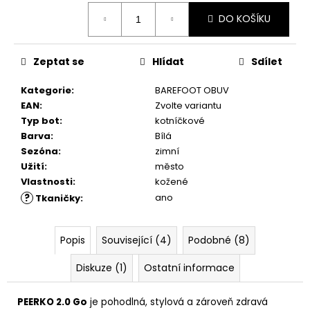
č
Měrná
u
DO KOŠÍKU
cena:
j
e
m
Zeptat se
Hlídat
Sdílet
e
Kategorie
:
BAREFOOT OBUV
EAN
:
Zvolte variantu
RUSTIC
Typ bot
:
kotníčkové
CREAM
Barva
:
Bílá
75ML
Sezóna
:
zimní
239
Užití
:
město
Kč
Vlastnosti
:
kožené
?
ano
Tkaničky
:
Popis
Související (4)
Podobné (8)
Diskuze (1)
Ostatní informace
PEERKO 2.0 Go
je pohodlná, stylová a zároveň zdravá