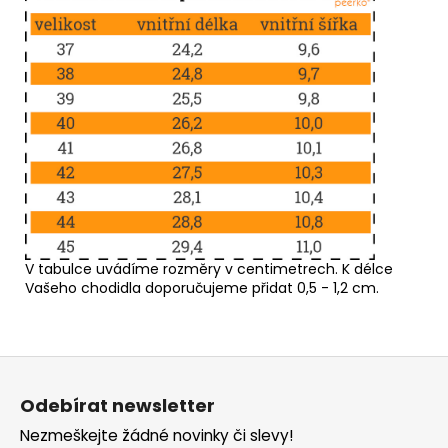
V tabulce uvádíme rozměry v centimetrech. K délce
Vašeho chodidla doporučujeme přidat 0,5 - 1,2 cm.
Z
á
Odebírat newsletter
p
Nezmeškejte žádné novinky či slevy!
a