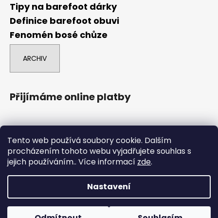
Tipy na barefoot dárky
Definice barefoot obuvi
Fenomén bosé chůze
ARCHIV
Přijímáme online platby
Tento web používá soubory cookie. Dalším
procházením tohoto webu vyjadřujete souhlas s
jejich používáním.. Více informací
zde
.
comgate
Nastavení
Vytvořil Shoptet
Boty označené POUZE NA ESHOPU nejsou na prodejně, ale
Copyright 2026
Barefoot Brno
. Všechna práva
dají se tam objednat na osobní odběr. Boty označené
Odmítnout
Souhlasím