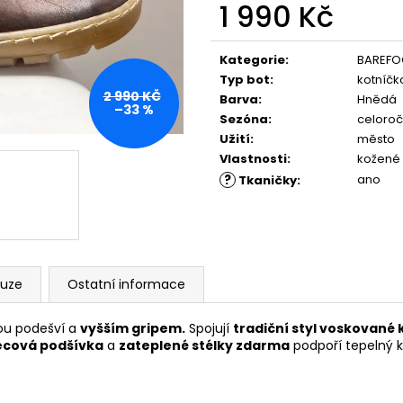
PĚNOU
ML, 01 - NEUTRAL
1 990 Kč
89 Kč
219 Kč
Měrná
cena:
Kategorie
:
BAREFO
Typ bot
:
kotníčk
2 990 KČ
Barva
:
Hnědá
–33 %
Sezóna
:
celoroč
Užití
:
město
Vlastnosti
:
kožené
?
ano
Tkaničky
:
kuze
Ostatní informace
vou podešví a
vyšším gripem.
Spojují
tradiční styl voskované 
ecová podšívka
a
zateplené stélky zdarma
podpoří tepelný ko