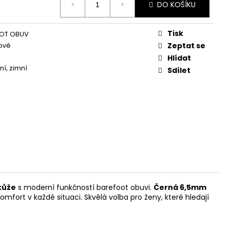
DO KOŠÍKU
Tisk
OT OBUV
ové
Zeptat se
Hlídat
ní, zimní
Sdílet
kůže
s moderní funkčností barefoot obuvi.
Černá 6,5mm
mfort v každé situaci. Skvělá volba pro ženy, které hledají