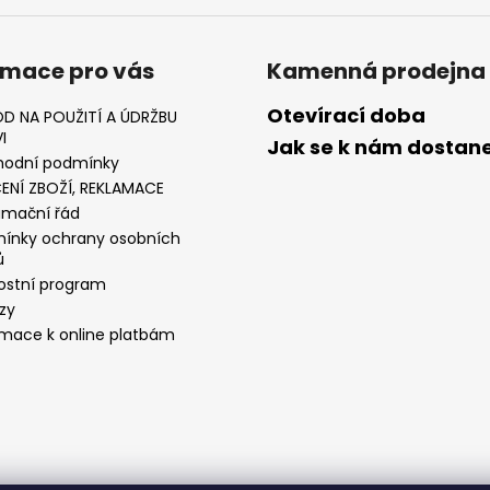
rmace pro vás
Kamenná prodejna
Otevírací doba
D NA POUŽITÍ A ÚDRŽBU
I
Jak se k nám dostan
odní podmínky
ENÍ ZBOŽÍ, REKLAMACE
amační řád
ínky ochrany osobních
ů
ostní program
zy
rmace k online platbám