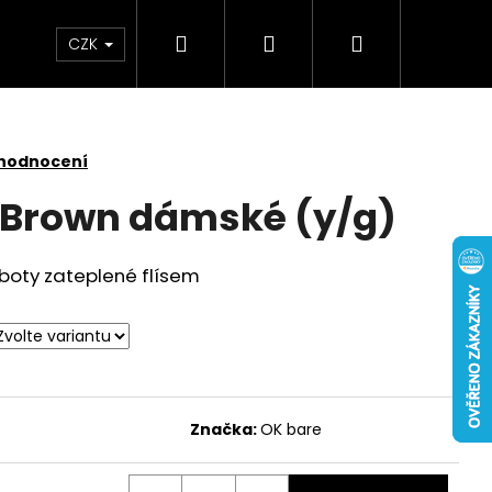
Hledat
Přihlášení
Nákupní
CZK
košík
 hodnocení
s Brown dámské (y/g)
boty zateplené flísem
Značka:
OK bare
 NUBUCK SPRAY 200