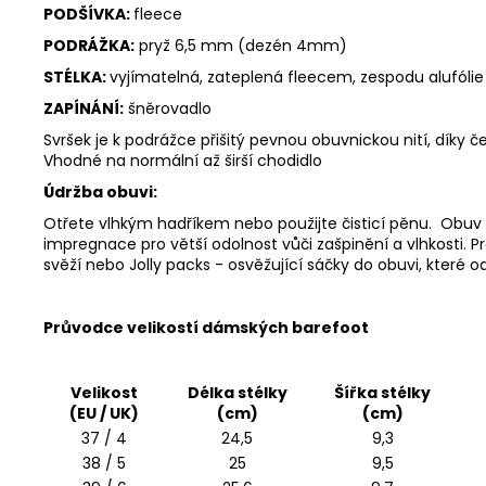
PODŠÍVKA:
fleece
PODRÁŽKA:
pryž 6,5 mm (dezén 4mm)
STÉLKA:
vyjímatelná, zateplená fleecem, zespodu alufólie
ZAPÍNÁNÍ:
šněrovadlo
Svršek je k podrážce přišitý pevnou obuvnickou nití, díky 
Vhodné na normální až širší chodidlo
Údržba obuvi:
Otřete vlhkým hadříkem nebo použijte
čisticí pěnu
. Obuv 
impregnace
pro větší odolnost vůči zašpinění a vlhkosti.
svěží nebo
Jolly packs
- osvěžující sáčky do obuvi, které o
Průvodce velikostí dámských barefoot
Velikost
Délka stélky
Šířka stélky
(EU / UK)
(cm)
(cm)
37 / 4
24,5
9,3
38 / 5
25
9,5