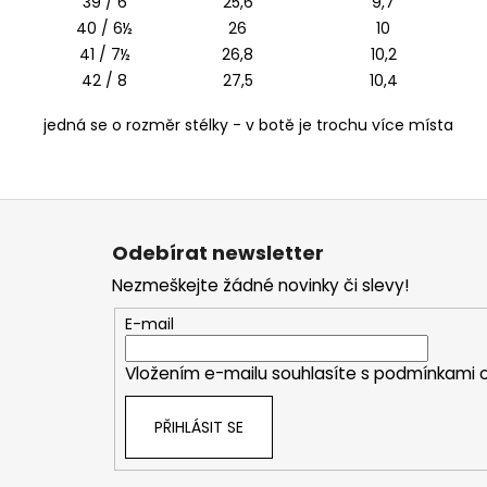
39 / 6
25,6
9,7
40 / 6½
26
10
41 / 7½
26,8
10,2
42 / 8
27,5
10,4
jedná se o rozměr stélky - v botě je trochu více místa
Z
á
Odebírat newsletter
p
Nezmeškejte žádné novinky či slevy!
a
t
E-mail
í
Vložením e-mailu souhlasíte s
podmínkami o
PŘIHLÁSIT SE