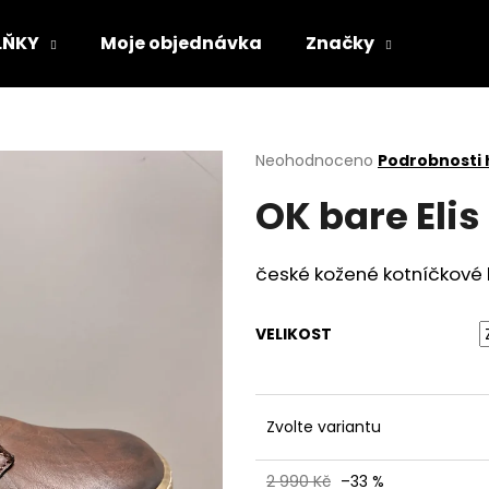
LŇKY
Moje objednávka
Značky
Co potřebujete najít?
Průměrné
Neohodnoceno
Podrobnosti
hodnocení
OK bare Eli
produktu
HLEDAT
je
0,0
z
české kožené kotníčkové 
5
Doporučujeme
hvězdiček.
VELIKOST
Zvolte variantu
VLOŽKY BAREFOOT S PAMĚŤOVOU
SUEDE (VELOUR)
2 990 Kč
–33 %