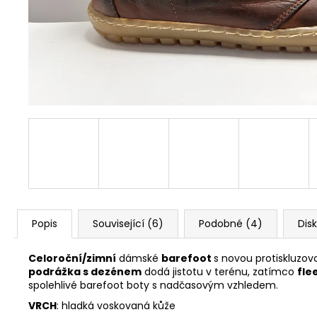
1 Kč
Popis
Související (6)
Podobné (4)
Dis
Celoroční/zimní
dámské
barefoot
s novou protiskluzo
podrážka s dezénem
dodá jistotu v terénu, zatímco
fle
spolehlivé barefoot boty s nadčasovým vzhledem.
VRCH
: hladká voskovaná kůže