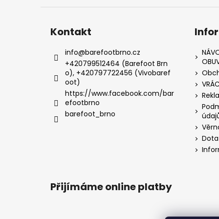
Kontakt
Info
info
@
barefootbrno.cz
NÁVO
OBUV
+420799512464 (Barefoot Brn
o), +420797722456 (Vivobaref
Obch
oot)
VRÁC
https://www.facebook.com/bar
Rekl
efootbrno
Podm
barefoot_brno
údaj
Věrn
Dota
Info
Přijímáme online platby