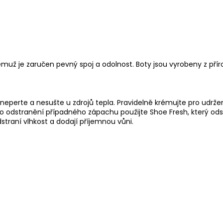
čemuž je zaručen pevný spoj a odolnost. Boty jsou vyrobeny z přír
neperte a nesušte u zdrojů tepla. Pravidelně
krémujte
pro udržen
 Pro odstranění případného zápachu použijte
Shoe Fresh
, který od
dstraní vlhkost a dodají příjemnou vůni.