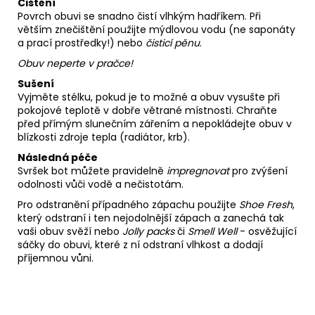
Čištění
Povrch obuvi se snadno čistí vlhkým hadříkem. Při
větším znečištění použijte mýdlovou vodu (ne saponáty
a prací prostředky!) nebo
čisticí pěnu
.
Obuv neperte v pračce!
Sušení
Vyjměte stélku, pokud je to možné a obuv vysušte při
pokojové teplotě v dobře větrané místnosti. Chraňte
před přímým slunečním zářením a nepokládejte obuv v
blízkosti zdroje tepla (radiátor, krb).
Následná péče
Svršek bot můžete pravidelně
impregnovat
pro zvýšení
odolnosti vůči vodě a nečistotám.
Pro odstranění případného zápachu použijte
Shoe Fresh
,
který odstraní i ten nejodolnější zápach a zanechá tak
vaši obuv svěží nebo
Jolly packs
či
Smell Well
- osvěžující
sáčky do obuvi, které z ní odstraní vlhkost a dodají
příjemnou vůni.