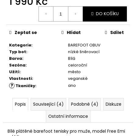
1 990 Kč
č
u
Měrná
j
DO KOŠÍKU
cena:
e
m
Zeptat se
Hlídat
Sdílet
e
Kategorie
:
BAREFOOT OBUV
SUEDE
Typ bot
:
nízké šněrovací
(VELOUR)
Barva
:
Bílá
NUBUCK
Sezóna
:
celoroční
SPRAY
Užití
:
město
200
ML,
Vlastnosti
:
veganské
01
?
ano
Tkaničky
:
-
NEUTRAL
219
Popis
Související (4)
Podobné (4)
Diskuze
Kč
Ostatní informace
Bílé plátěné barefoot tenisky pro muže, model Free Emi