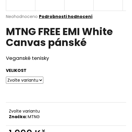
a
j
Průměrné
Neohodnoceno
Podrobnosti hodnocení
í
hodnocení
MTNG FREE EMI White
produktu
t
je
?
Canvas pánské
0,0
z
5
hvězdiček.
Veganské tenisky
HLEDAT
VELIKOST
D
o
p
Zvolte variantu
o
Značka:
MTNG
r
u