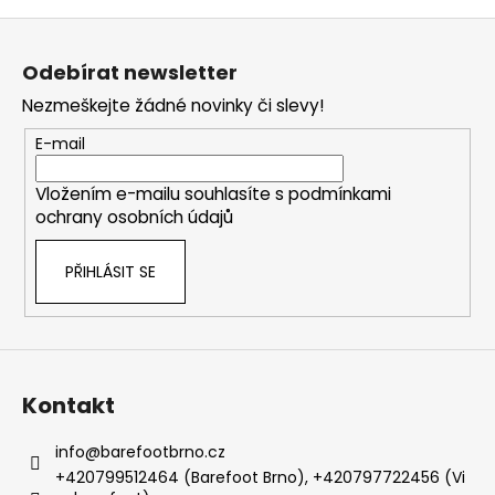
Z
á
Odebírat newsletter
p
Nezmeškejte žádné novinky či slevy!
a
t
E-mail
í
Vložením e-mailu souhlasíte s
podmínkami
ochrany osobních údajů
PŘIHLÁSIT SE
Kontakt
info
@
barefootbrno.cz
+420799512464 (Barefoot Brno), +420797722456 (Vi