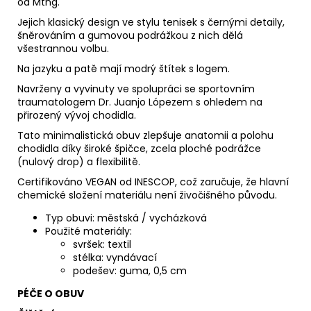
od Mtng.
Jejich klasický design ve stylu tenisek s černými detaily,
šněrováním a gumovou podrážkou z nich dělá
všestrannou volbu.
Na jazyku a patě mají modrý štítek s logem.
Navrženy a vyvinuty ve spolupráci se sportovním
traumatologem Dr. Juanjo Lópezem s ohledem na
přirozený vývoj chodidla.
Tato minimalistická obuv zlepšuje anatomii a polohu
chodidla díky široké špičce, zcela ploché podrážce
(nulový drop) a flexibilitě.
Certifikováno VEGAN od INESCOP, což zaručuje, že hlavní
chemické složení materiálu není živočišného původu.
Typ obuvi: městská / vycházková
Použité materiály:
svršek: textil
stélka: vyndávací
podešev: guma, 0,5 cm
PÉČE O OBUV