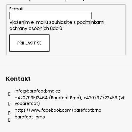
a
t
E-mail
í
Vložením e-mailu souhlasíte s
podmínkami
ochrany osobních údajů
PŘIHLÁSIT SE
Kontakt
info
@
barefootbrno.cz
+420799512464 (Barefoot Brno), +420797722456 (Vi
vobarefoot)
https://www.facebook.com/barefootbrno
barefoot_brno