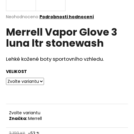
a
j
Průměrné
Neohodnoceno
Podrobnosti hodnocení
í
hodnocení
Merrell Vapor Glove 3
produktu
t
je
?
luna ltr stonewash
0,0
z
5
hvězdiček.
Lehké kožené boty sportovního vzhledu.
HLEDAT
VELIKOST
D
o
p
Zvolte variantu
o
Značka:
Merrell
r
u
3 199 Kč
–53 %