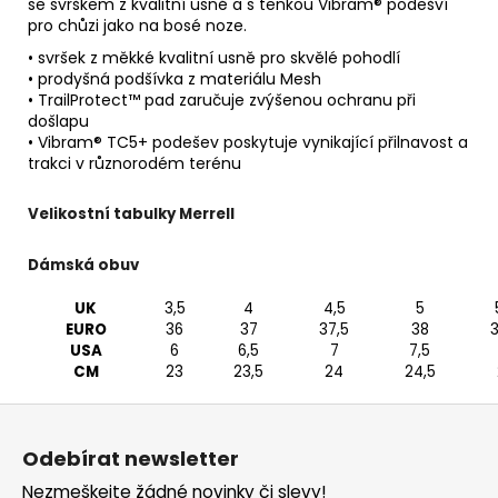
se svrškem z kvalitní usně a s tenkou Vibram® podešví
pro chůzi jako na bosé noze.
• svršek z měkké kvalitní usně pro skvělé pohodlí
• prodyšná podšívka z materiálu Mesh
• TrailProtect™ pad zaručuje zvýšenou ochranu při
došlapu
• Vibram® TC5+ podešev poskytuje vynikající přilnavost a
trakci v různorodém terénu
Velikostní tabulky Merrell
Dámská obuv
UK
3,5
4
4,5
5
EURO
36
37
37,5
38
3
USA
6
6,5
7
7,5
CM
23
23,5
24
24,5
Z
á
Odebírat newsletter
p
Nezmeškejte žádné novinky či slevy!