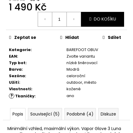
č
1 490 Kč
u
j
Měrná
DO KOŠÍKU
e
cena:
m
e
Zeptat se
Hlídat
Sdílet
Kategorie
:
BAREFOOT OBUV
VLOŽKY
BAREFOOT
EAN
:
Zvolte variantu
S
Typ bot
:
nízké šněrovací
PAMĚŤOVOU
Barva
:
Modrá
PĚNOU
Sezóna
:
celoroční
89
Užití
:
outdoor, město
Kč
Vlastnosti
:
kožené
?
ano
Tkaničky
:
Popis
Související (5)
Podobné (4)
Diskuze
Minimální vzhled, maximální výkon. Vapor Glove 3 Luna