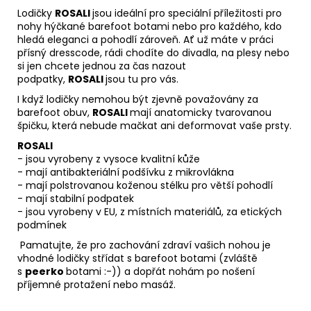
Lodičky
ROSALI
jsou ideální pro speciální příležitosti pro
nohy hýčkané barefoot botami nebo pro každého, kdo
hledá eleganci a pohodlí zároveň. Ať už máte v práci
přísný dresscode, rádi chodíte do divadla, na plesy nebo
si jen chcete jednou za čas nazout
podpatky,
ROSALI
jsou tu pro vás.
I když lodičky nemohou být zjevně považovány za
barefoot obuv,
ROSALI
mají anatomicky tvarovanou
špičku, která nebude mačkat ani deformovat vaše prsty.
ROSALI
- jsou vyrobeny z vysoce kvalitní kůže
- mají antibakteriální podšívku z mikrovlákna
- mají polstrovanou koženou stélku pro větší pohodlí
- mají stabilní podpatek
- jsou vyrobeny v EU, z místních materiálů, za etických
podmínek
Pamatujte, že pro zachování zdraví vašich nohou je
vhodné lodičky střídat s barefoot botami (zvláště
s
peerko
botami :-)) a dopřát nohám po nošení
příjemné protažení nebo masáž.