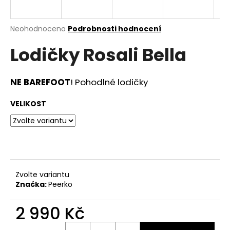
a
j
Průměrné
Neohodnoceno
Podrobnosti hodnocení
í
hodnocení
Lodičky Rosali Bella
produktu
t
je
?
0,0
z
NE BAREFOOT
! Pohodlné lodičky
5
hvězdiček.
VELIKOST
HLEDAT
D
o
Zvolte variantu
Značka:
Peerko
p
o
2 990 Kč
r
u
Měrná