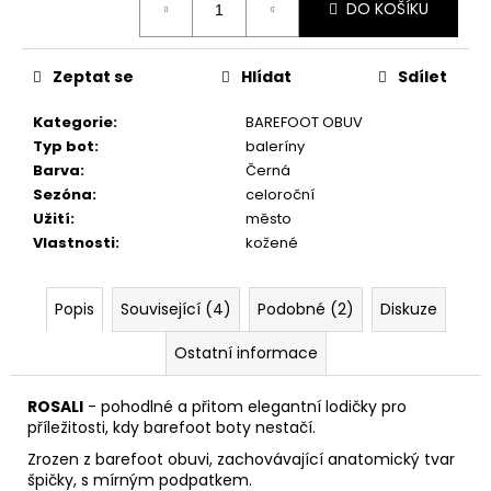
č
DO KOŠÍKU
cena:
u
j
e
Zeptat se
Hlídat
Sdílet
m
e
Kategorie
:
BAREFOOT OBUV
Typ bot
:
baleríny
Barva
:
Černá
RUSTIC
Sezóna
:
celoroční
CREAM
Užití
:
město
75ML
Vlastnosti
:
kožené
239
Kč
Popis
Související (4)
Podobné (2)
Diskuze
Ostatní informace
ROSALI
- pohodlné a přitom elegantní lodičky pro
příležitosti, kdy barefoot boty nestačí.
Zrozen z barefoot obuvi, zachovávající anatomický tvar
špičky, s mírným podpatkem.