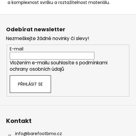
a komplexnost svršku a roztažitelnost materiálu.
Z
á
Odebírat newsletter
p
Nezmeškejte žádné novinky či slevy!
a
t
E-mail
í
Vložením e-mailu souhlasíte s
podmínkami
ochrany osobních údajů
PŘIHLÁSIT SE
Kontakt
info
@
barefootbrno.cz