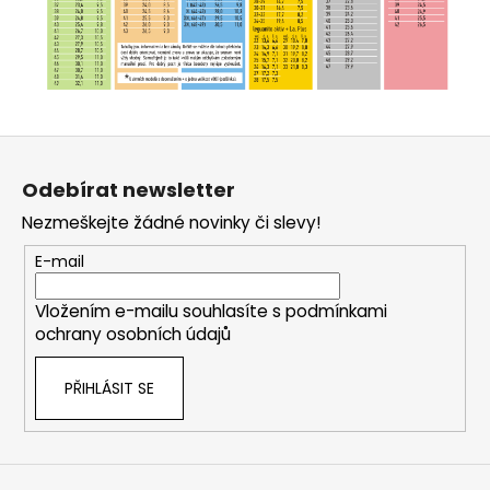
Z
á
Odebírat newsletter
p
Nezmeškejte žádné novinky či slevy!
a
t
E-mail
í
Vložením e-mailu souhlasíte s
podmínkami
ochrany osobních údajů
PŘIHLÁSIT SE