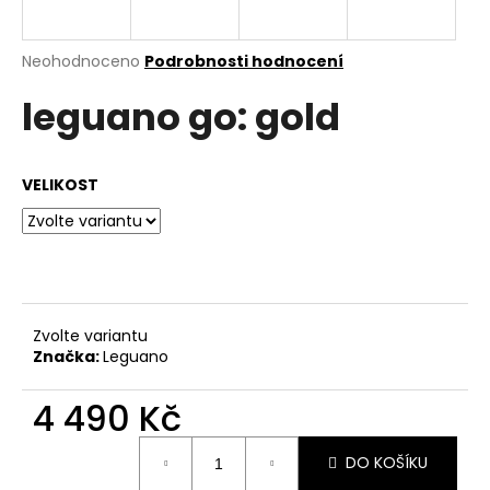
a
j
Průměrné
Neohodnoceno
Podrobnosti hodnocení
í
hodnocení
leguano go: gold
produktu
t
je
?
0,0
z
VELIKOST
5
hvězdiček.
HLEDAT
Zvolte variantu
D
Značka:
Leguano
o
p
4 490 Kč
o
r
Měrná
DO KOŠÍKU
u
cena: