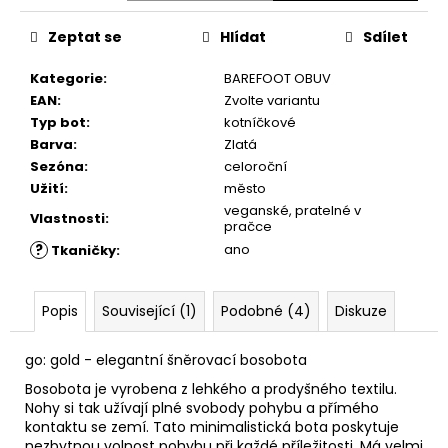
č
u
Zeptat se
Hlídat
Sdílet
j
e
Kategorie
:
BAREFOOT OBUV
m
EAN
:
Zvolte variantu
e
Typ bot
:
kotníčkové
Barva
:
Zlatá
Sezóna
:
celoroční
COMBI
CLEAN
Užití
:
město
&
veganské, pratelné v
Vlastnosti
:
CARE
pračce
200
?
ano
Tkaničky
:
ML
289
Kč
Popis
Související (1)
Podobné (4)
Diskuze
go: gold - elegantní šněrovací bosobota
Bosobota je vyrobena z lehkého a prodyšného textilu.
Nohy si tak užívají plné svobody pohybu a přímého
kontaktu se zemí. Tato minimalistická bota poskytuje
nezbytnou volnost pohybu při každé příležitosti. Má velmi