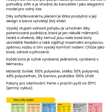
pohodlný střih a je vhodná do kanceláře i jako elegantní
model pro volný čas.
Díky sofistikovanému pletení je látka prodyšná a její
design a barva vytvářejí živý efekt.
Vysoký stupeň volnosti pohybu je umožněn díky
patentované podrážce, která je jen několik milimetrů
tenká a ohebná, díky čemuž jsou naše bosé boty
obzvláště flexibilní a také zajišťují maximální smyslovou
zpětnou vazbu a tím vysoký komfort nošení. Chůze jako
bosá, zdravá a přirozená.
Každá bota je ručně vyrobená, jedinečná, vyrobená v
Německu.
Materiál: Svršek: 100% polyester, stélka: 50% polyamid,
48% polyurethan, 2% barvivo, podrážka: 100% Lifolit
Pokyny pro ošetřování: Perte v pracím pytli na 30°C
(jemný cyklus).