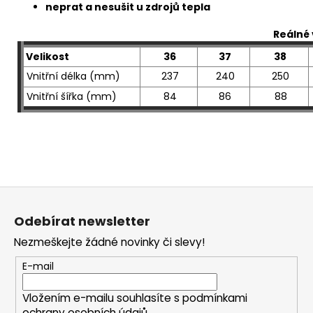
neprat a nesušit u zdrojů tepla
Reálné 
Velikost
36
37
38
Vnitřní délka (mm)
237
240
250
Vnitřní šířka (mm)
84
86
88
Z
á
Odebírat newsletter
p
Nezmeškejte žádné novinky či slevy!
a
t
E-mail
í
Vložením e-mailu souhlasíte s
podmínkami
ochrany osobních údajů