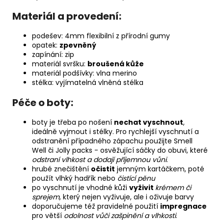
Materiál a provedení:
podešev
: 4mm flexibilní z přírodní gumy
opatek
:
zpevněný
zapínání
: zip
materiál svršku
:
broušená kůže
materiál podšívky
: vlna merino
stélka
: vyjímatelná vlněná stélka
Péče o boty:
boty je třeba po nošení
nechat vyschnout
,
ideálně vyjmout i stélky. Pro rychlejší vyschnutí a
odstranění případného zápachu použijte
Smell
Well
či
Jolly packs
- osvěžující sáčky do obuvi, které
odstraní vlhkost a dodají příjemnou vůni
.
hrubé znečištění
očistit
jemným kartáčkem
, poté
použít vlhký hadřík nebo
čistící pěnu
po vyschnutí je vhodné kůži
vyživit
krémem
či
sprejem,
který nejen vyživuje, ale i oživuje barvy
doporučujeme též pravidelné použití
impregnace
pro větší
odolnost vůči zašpinění a vlhkosti
.