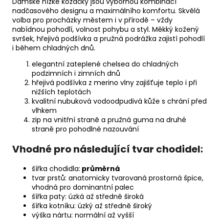
Dámské nízké kozačky jsou výbornou kombinací
nadčasového designu a maximálního komfortu. Skvělá
volba pro procházky městem i v přírodě – vždy
nabídnou pohodlí, volnost pohybu a styl. Měkký kožený
svršek, hřejivá podšívka a pružná podrážka zajistí pohodlí
i během chladných dnů.
elegantní zateplené chelsea do chladných
podzimních i zimních dnů
hřejivá podšívka z merino vlny zajišťuje teplo i při
nižších teplotách
kvalitní nubuková vodoodpudivá kůže s chrání před
vlhkem
zip na vnitřní straně a pružná guma na druhé
straně pro pohodlné nazouvání
Vhodné pro následující tvar chodidel:
šířka chodidla
:
průměrná
tvar prstů
: anatomicky tvarovaná prostorná špice,
vhodná pro dominantní palec
šířka paty
: úzká až středně široká
šířka kotníku
: úzký až středně široký
výška nártu
: normální až vyšší