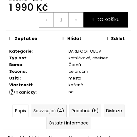
č
1 990 Kč
u
j
Měrná
DO KOŠÍKU
e
cena:
m
e
Zeptat se
Hlídat
Sdílet
Kategorie
:
BAREFOOT OBUV
RUSTIC
CREAM
Typ bot
:
kotníčkové, chelsea
75ML
Barva
:
Černá
239
Sezóna
:
celoroční
Kč
Užití
:
město
Vlastnosti
:
kožené
?
ne
Tkaničky
:
Popis
Související (4)
Podobné (6)
Diskuze
Ostatní informace