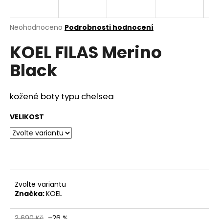
a
j
Průměrné
Neohodnoceno
Podrobnosti hodnocení
í
hodnocení
KOEL FILAS Merino
produktu
t
je
?
Black
0,0
z
5
hvězdiček.
kožené boty typu chelsea
HLEDAT
VELIKOST
D
o
p
Zvolte variantu
o
Značka:
KOEL
r
u
2 690 Kč
–26 %