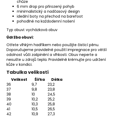
chůze
6 mm drop pro přirozený pohyb
minimalistický a nadčasový design
ideální boty na přechod na barefoot
pohodlné na každodenní nošení
Typ obuvi: vycházková obuv
Údržba obuvi:
Otřete vlhkým hadříkem nebo použijte
čisticí pěnu
.
Doporučujeme pravidelné použití
impregnace
pro větší
odolnost vůči zašpinění a vlhkosti. Obuv neperte a
nesušte u zdrojů tepla. Pravidelně
krémujte
pro udržení
kůže v kondici.
Tabulka velikostí
Velikost
Šířka
Délka
36
9,7
23,2
37
9,8
23,8
38
10
24,5
39
10,2
25,2
40
10,3
25,8
41
10,5
26,5
42
10,9
27,3