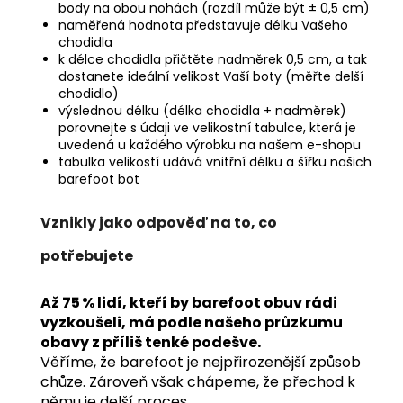
body na obou nohách (rozdíl může být ± 0,5 cm)
naměřená hodnota představuje délku Vašeho
chodidla
k délce chodidla přičtěte nadměrek 0,5 cm, a tak
dostanete ideální velikost Vaší boty (měřte delší
chodidlo)
výslednou délku (délka chodidla + nadměrek)
porovnejte s údaji ve velikostní tabulce, která je
uvedená u každého výrobku na našem e-shopu
tabulka velikostí udává vnitřní délku a šířku našich
barefoot bot
Vznikly jako odpověď na to, co
potřebujete
Až
75 % lidí
, kteří by barefoot obuv rádi
vyzkoušeli, má podle našeho průzkumu
obavy z příliš tenké podešve.
Věříme, že barefoot je nejpřirozenější způsob
chůze. Zároveň však chápeme, že přechod k
němu je delší proces.