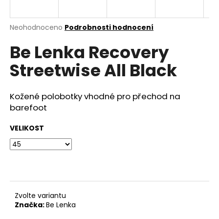
a
j
Průměrné
Neohodnoceno
Podrobnosti hodnocení
í
hodnocení
Be Lenka Recovery
produktu
t
je
?
Streetwise All Black
0,0
z
5
hvězdiček.
Kožené polobotky vhodné pro přechod na
barefoot
HLEDAT
VELIKOST
D
o
p
o
Zvolte variantu
r
Značka:
Be Lenka
u