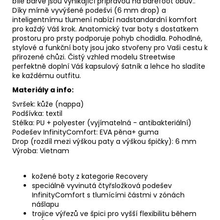
bílé barvě jsou vynikající přípravou na barefoot obuv..
Díky mírně vyvýšené podešvi (6 mm drop) a
inteligentnímu tlumení nabízí nadstandardní komfort
pro každý Váš krok. Anatomický tvar boty s dostatkem
prostoru pro prsty podporuje pohyb chodidla. Pohodlné,
stylové a funkční boty jsou jako stvořeny pro Vaši cestu k
přirozené chůzi. Čistý vzhled modelu Streetwise
perfektně doplní Váš kapsulový šatník a lehce ho sladíte
ke každému outfitu.
Materiály a info:
Svršek: kůže (nappa)
Podšívka: textil
Stélka: PU + polyester (vyjímatelná - antibakteriální)
Podešev InfinityComfort: EVA pěna+ guma
Drop (rozdíl mezi výškou paty a výškou špičky): 6 mm
Výroba: Vietnam
kožené boty z kategorie Recovery
speciálně vyvinutá čtyřsložková podešev
InfinityComfort s tlumícími částmi v zónách
nášlapu
trojice výřezů ve špici pro vyšší flexibilitu během