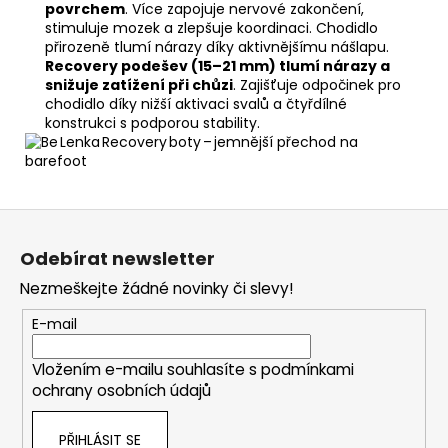
povrchem
. Více zapojuje nervové zakončení,
stimuluje mozek a zlepšuje koordinaci. Chodidlo
přirozeně tlumí nárazy díky aktivnějšímu nášlapu.
Recovery podešev (15–21 mm) tlumí nárazy a
snižuje zatížení při chůzi
. Zajišťuje odpočinek pro
chodidlo díky nižší aktivaci svalů a čtyřdílné
konstrukci s podporou stability.
Z
á
Odebírat newsletter
p
Nezmeškejte žádné novinky či slevy!
a
t
E-mail
í
Vložením e-mailu souhlasíte s
podmínkami
ochrany osobních údajů
PŘIHLÁSIT SE