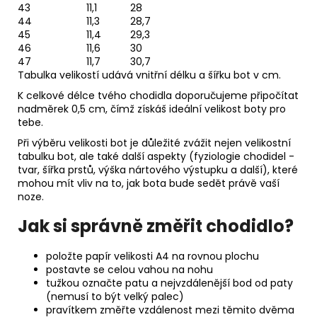
43
11,1
28
44
11,3
28,7
45
11,4
29,3
46
11,6
30
47
11,7
30,7
Tabulka velikostí udává vnitřní délku a šířku bot v cm.
K celkové délce tvého chodidla doporučujeme připočítat
nadměrek 0,5 cm, čímž získáš ideální velikost boty pro
tebe.
Při výběru velikosti bot je důležité zvážit nejen velikostní
tabulku bot, ale také další aspekty (fyziologie chodidel -
tvar, šířka prstů, výška nártového výstupku a další), které
mohou mít vliv na to, jak bota bude sedět právě vaší
noze.
Jak si správně změřit chodidlo?
položte papír velikosti A4 na rovnou plochu
postavte se celou vahou na nohu
tužkou označte patu a nejvzdálenější bod od paty
(nemusí to být velký palec)
pravítkem změřte vzdálenost mezi těmito dvěma