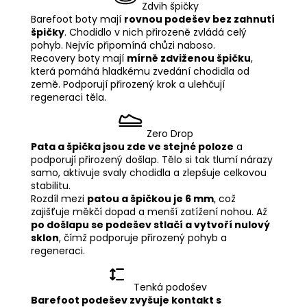
Zdvih špičky
Barefoot boty mají
rovnou podešev bez zahnutí
špičky
. Chodidlo v nich přirozeně zvládá celý
pohyb. Nejvíc připomíná chůzi naboso.
Recovery boty mají
mírně zdviženou špičku
,
která pomáhá hladkému zvedání chodidla od
země. Podporují přirozený krok a ulehčují
regeneraci těla.
Zero Drop
Pata a špička jsou zde ve stejné poloze
a
podporují přirozený došlap. Tělo si tak tlumí nárazy
samo, aktivuje svaly chodidla a zlepšuje celkovou
stabilitu.
Rozdíl mezi
patou a špičkou je 6 mm
, což
zajišťuje měkčí dopad a menší zatížení nohou. Až
po došlapu se podešev stlačí a vytvoří nulový
sklon
, čímž podporuje přirozený pohyb a
regeneraci.
Tenká podošev
Barefoot podešev zvyšuje kontakt s