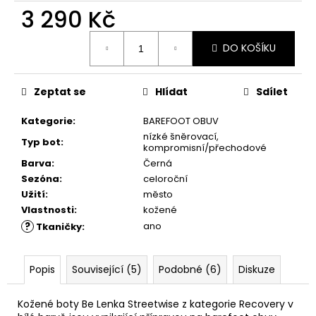
č
3 290 Kč
u
j
Měrná
e
DO KOŠÍKU
cena:
m
e
Zeptat se
Hlídat
Sdílet
RUSTIC
Kategorie
:
BAREFOOT OBUV
CREAM
nízké šněrovací,
Typ bot
:
75ML
kompromisní/přechodové
239
Barva
:
Černá
Kč
Sezóna
:
celoroční
Užití
:
město
Vlastnosti
:
kožené
?
ano
Tkaničky
:
Popis
Související (5)
Podobné (6)
Diskuze
Kožené boty Be Lenka Streetwise z kategorie Recovery v