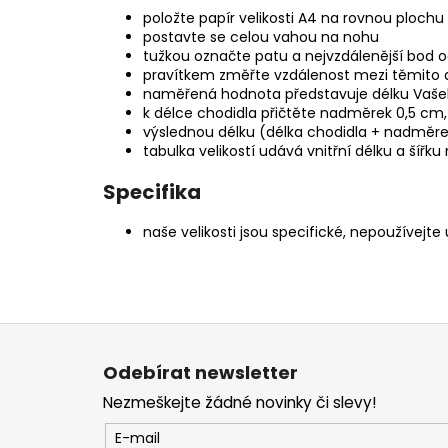
položte papír velikosti A4 na rovnou plochu
postavte se celou vahou na nohu
tužkou označte patu a nejvzdálenější bod o
pravítkem změřte vzdálenost mezi těmito 
naměřená hodnota představuje délku Vaše
k délce chodidla přičtěte nadměrek 0,5 cm, 
výslednou délku (délka chodidla + nadměre
tabulka velikostí udává vnitřní délku a šířk
Specifika
naše velikosti jsou specifické, nepoužívejte
Z
á
Odebírat newsletter
p
Nezmeškejte žádné novinky či slevy!
a
t
E-mail