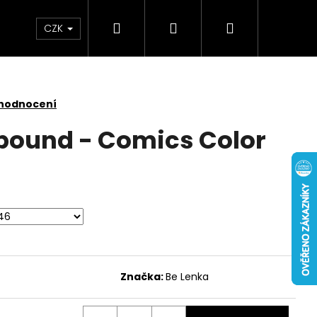
Hledat
Přihlášení
Nákupní
CZK
košík
 hodnocení
bound - Comics Color
Značka:
Be Lenka
 NUBUCK SPRAY 200