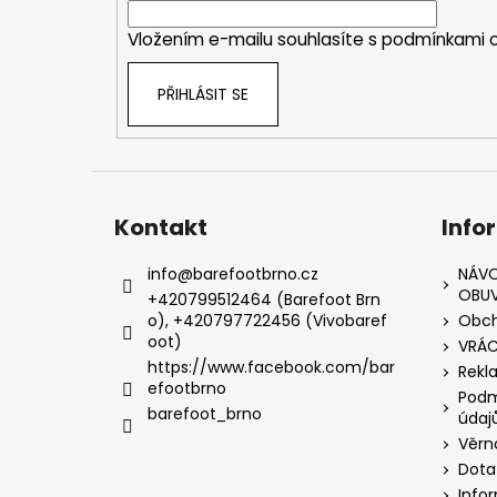
í
Vložením e-mailu souhlasíte s
podmínkami o
PŘIHLÁSIT SE
Kontakt
Info
info
@
barefootbrno.cz
NÁVO
OBUV
+420799512464 (Barefoot Brn
o), +420797722456 (Vivobaref
Obch
oot)
VRÁC
https://www.facebook.com/bar
Rekl
efootbrno
Podm
barefoot_brno
údaj
Věrn
Dota
Info