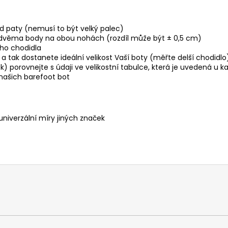
d paty (nemusí to být velký palec)
dvěma body na obou nohách (rozdíl může být ± 0,5 cm)
ho chodidla
a tak dostanete ideální velikost Vaší boty (měřte delší chodidlo
k) porovnejte s údaji ve velikostní tabulce, která je uvedená 
u našich barefoot bot
 univerzální míry jiných značek