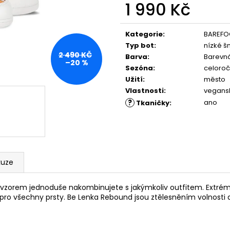
PĚNOU
ML, 01 - NEUTRAL
1 990 Kč
89 Kč
219 Kč
Měrná
cena:
Kategorie
:
BAREFO
Typ bot
:
nízké š
2 490 KČ
Barva
:
Barevn
–20 %
Sezóna
:
celoročn
Užití
:
město
Vlastnosti
:
vegans
?
ano
Tkaničky
:
kuze
zorem jednoduše nakombinujete s jakýmkoliv outfitem. Extrémně
t pro všechny prsty. Be Lenka Rebound jsou ztělesněním volnosti