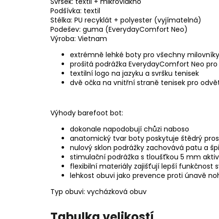
Svršek: textil + mikrovlákno
Podšívka: textil
Stélka: PU recyklát + polyester (vyjímatelná)
Podešev: guma (EverydayComfort Neo)
Výroba: Vietnam
extrémně lehké boty pro všechny milovníky
prošitá podrážka EverydayComfort Neo pro d
textilní logo na jazyku a svršku tenisek
dvě očka na vnitřní straně tenisek pro odvě
Výhody barefoot bot:
dokonale napodobují chůzi naboso
anatomický tvar boty poskytuje štědrý pros
nulový sklon podrážky zachovává patu a špi
stimulační podrážka s tloušťkou 5 mm akti
flexibilní materiály zajišťují lepší funkčnost 
lehkost obuvi jako prevence proti únavě n
Typ obuvi: vycházková obuv
Tabulka velikostí