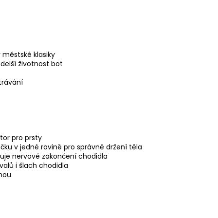
 městské klasiky
elší životnost bot
trávání
tor pro prsty
čku v jedné rovině pro správné držení těla
vuje nervové zakončení chodidla
svalů i šlach chodidla
ohou