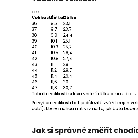
cm
Velikost
Šířka
Délka
36
9,5
23,1
37
9,7
23,7
38
9,9
24,4
39
10,1
25,1
40
10,3
25,7
41
10,5
26,4
42
10,8
27,4
43
11
28
44
11,2
28,7
45
11,4
29,4
46
11,6
30
47
11,8
30,7
Tabulka velikostí udává vnitřní délku a šířku bot v
Při výběru velikosti bot je důležité zvážit nejen v
další), které mohou mít vliv na to, jak bota bude
Jak si správně změřit chodi