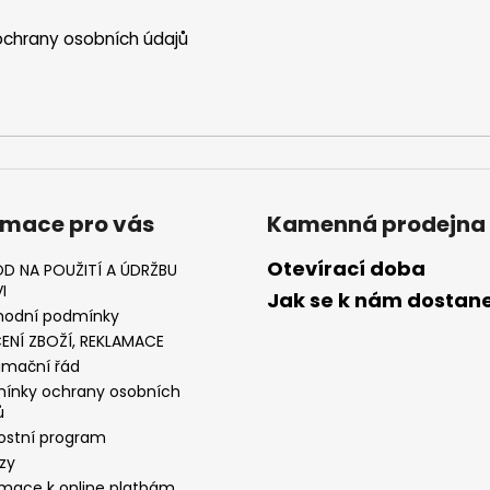
chrany osobních údajů
rmace pro vás
Kamenná prodejna
Otevírací doba
D NA POUŽITÍ A ÚDRŽBU
I
Jak se k nám dostan
odní podmínky
ENÍ ZBOŽÍ, REKLAMACE
amační řád
ínky ochrany osobních
ů
ostní program
zy
rmace k online platbám