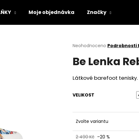
LŇKY
Moje objednávka
Značky
Co potřebujete najít?
Průměrné
Neohodnoceno
Podrobnosti
hodnocení
Be Lenka Re
produktu
HLEDAT
je
0,0
z
Látkové barefoot tenisky.
5
Doporučujeme
hvězdiček.
VELIKOST
Zvolte variantu
VLOŽKY BAREFOOT S PAMĚŤOVOU
SUEDE (VELOUR)
2 490 Kč
–20 %