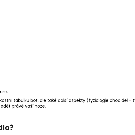
 cm.
elikostní tabulku bot, ale také další aspekty (fyziologie chodidel -
 sedět právě vaší noze.
dlo?