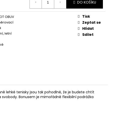
DO KOŠÍKU
Tisk
OT OBUV
něrovací
Zeptat se
á
Hlídat
í, letní
Sdílet
ké
 lehké tenisky jsou tak pohodlné, že je budete chtít
 a svobody. Bonusem je mimořádně flexibilní podrážka