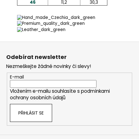
46
11,2
30,3
Z
á
Odebírat newsletter
p
Nezmeškejte žádné novinky či slevy!
a
t
E-mail
í
Vložením e-mailu souhlasíte s
podmínkami
ochrany osobních údajů
PŘIHLÁSIT SE