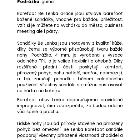
Podrážka:
guma
Barefoot Be Lenka Grace jsou stylové barefoot
kožené sandálky, vhodné pro každou příležitost.
Vzít si je můžete na vycházku do města, business
meeting ale i párty.
Sandálky Be Lenka jsou zhotoveny z kvalitní kůže,
díky čemu se výborně přizpůsobují tvaru každé
nohy. Podrážka, 4 mm, je vyrobena z vysoce
odolného TPU a je velice flexibilní a ohebná. Díky
rozšířené přední části poskytují komfort,
přirozený pohyb, nohu netlačí, nedřou, neomezují,
a tak zaručují pohodlí i během celodenního
používání. Všechny sandále se můžou nastavovat
na nártu i na kotníku.
Barefoot obuv Lenka doporučujeme pravidelně
impregnovat, čím zabezpečíte, že budou odolné
vůči špíně a prachu.
Lidské nohy jsou od přírody stavěné na přirozený
pohyb bez omezení. Be Lenka Barefoot sandále
podporují všechny přirozené vlastnosti chodidel a