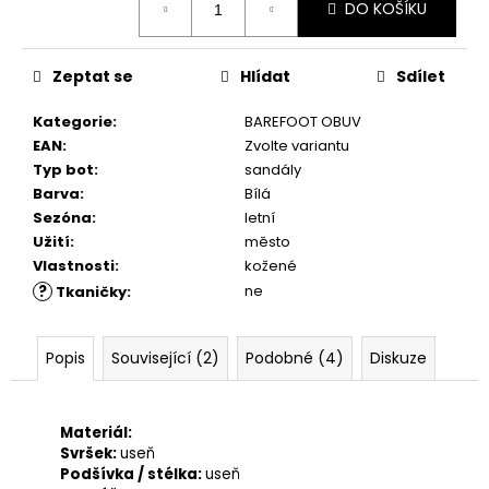
č
DO KOŠÍKU
cena:
u
j
e
Zeptat se
Hlídat
Sdílet
m
e
Kategorie
:
BAREFOOT OBUV
EAN
:
Zvolte variantu
Typ bot
:
sandály
COMBI
Barva
:
Bílá
CLEAN
Sezóna
:
letní
&
CARE
Užití
:
město
200
Vlastnosti
:
kožené
ML
?
ne
Tkaničky
:
289
Kč
Popis
Související (2)
Podobné (4)
Diskuze
Materiál:
Svršek:
useň
Podšívka / stélka:
useň