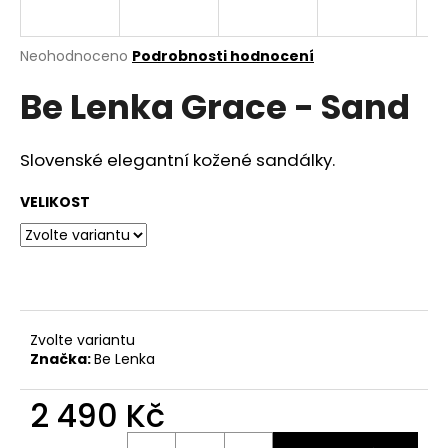
a
j
Průměrné
Neohodnoceno
Podrobnosti hodnocení
í
hodnocení
Be Lenka Grace - Sand
produktu
t
je
?
0,0
z
Slovenské elegantní kožené sandálky.
5
hvězdiček.
VELIKOST
HLEDAT
D
o
Zvolte variantu
Značka:
Be Lenka
p
o
2 490 Kč
r
u
Měrná