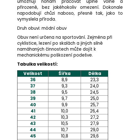
umožňují nohám pracovat úplně volně a
přirozeně, bez jakéhokoliv omezení. Dokonale
napodobují chůzi naboso, přesně tak, jako to
vymyslela příroda.
Druh obuvi: módní obuv
Obuv není určena na sportování. Zejména při
cyklistice, lezení po skalách a jiných silně
namáhaných činnostech může dojít k
mechanickému poškození podešve.
Tabulka velikostí:
Velikost
Šířka
Délka
36
8,9
23,3
37
9,3
24,0
38
9,5
24,5
39
9,7
25,0
40
9,9
25,7
41
10,0
26,4
42
10,3
27,2
43
10,5
27,9
44
10,7
29,0
45
10,8
29,6