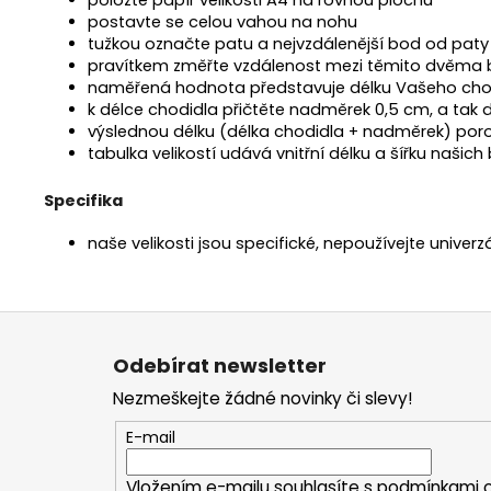
postavte se celou vahou na nohu
tužkou označte patu a nejvzdálenější bod od paty 
pravítkem změřte vzdálenost mezi těmito dvěma 
naměřená hodnota představuje délku Vašeho cho
k délce chodidla přičtěte nadměrek 0,5 cm, a tak d
výslednou délku (délka chodidla + nadměrek) poro
tabulka velikostí udává vnitřní délku a šířku našic
Specifika
naše velikosti jsou specifické, nepoužívejte univerz
Z
á
Odebírat newsletter
p
Nezmeškejte žádné novinky či slevy!
a
t
E-mail
í
Vložením e-mailu souhlasíte s
podmínkami o