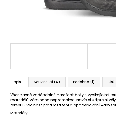
1 Kč
Popis
Související (4)
Podobné (1)
Disk
Všestranné voděodolné barefoot boty s vynikajícími te
materiálů Vám noha nepromokne. Navíc si užijete skvělý 
terénu. Odolnost proti roztržení a opotřebování Vám zar
Materiály: