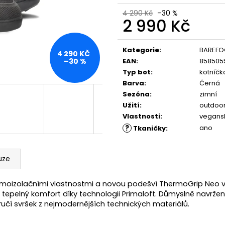
PĚNOU
ML, 01 - NEUTRAL
4 290 Kč
–30 %
89 Kč
219 Kč
2 990 Kč
Měrná
cena:
Kategorie
:
BAREFO
4 290 KČ
EAN
:
858505
–30 %
Typ bot
:
kotníčk
Barva
:
Černá
Sezóna
:
zimní
Užití
:
outdoor
Vlastnosti
:
vegans
?
ano
Tkaničky
:
uze
rmoizolačními vlastnostmi a novou podešví ThermoGrip Neo v 
tepelný komfort díky technologii Primaloft. Důmyslně navržený 
učí svršek z nejmodernějších technických materiálů.