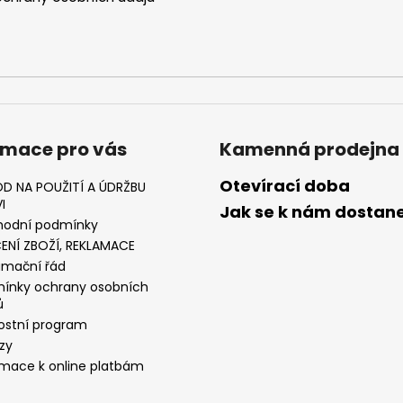
rmace pro vás
Kamenná prodejna
Otevírací doba
D NA POUŽITÍ A ÚDRŽBU
I
Jak se k nám dostan
odní podmínky
ENÍ ZBOŽÍ, REKLAMACE
amační řád
ínky ochrany osobních
ů
ostní program
zy
rmace k online platbám