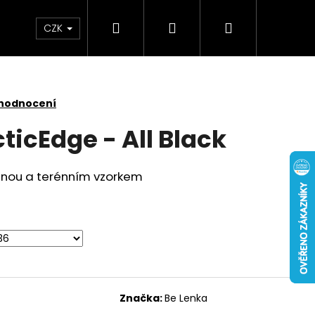
Hledat
Přihlášení
Nákupní
CZK
košík
 hodnocení
ticEdge - All Black
nou a terénním vzorkem
Značka:
Be Lenka
 NUBUCK SPRAY 200