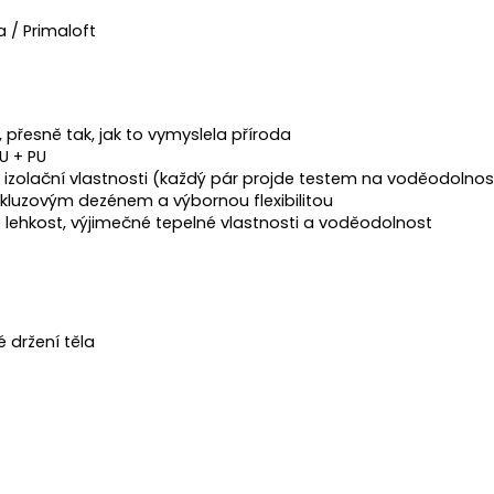
 / Primaloft
přesně tak, jak to vymyslela příroda
U + PU
olační vlastnosti (každý pár projde testem na voděodolnos
skluzovým dezénem a výbornou flexibilitou
 lehkost, výjimečné tepelné vlastnosti a voděodolnost
 držení těla