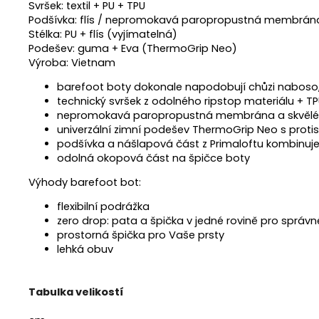
Svršek: textil + PU + TPU
Podšívka: flís / nepromokavá paropropustná membrána
Stélka: PU + flís (vyjímatelná)
Podešev: guma + Eva (ThermoGrip Neo)
Výroba: Vietnam
barefoot boty dokonale napodobují chůzi naboso, 
technický svršek z odolného ripstop materiálu + TP
nepromokavá paropropustná membrána a skvělé iz
univerzální zimní podešev ThermoGrip Neo s proti
podšívka a nášlapová část z Primaloftu kombinuje
odolná okopová část na špičce boty
Výhody barefoot bot:
flexibilní podrážka
zero drop: pata a špička v jedné rovině pro správné
prostorná špička pro Vaše prsty
lehká obuv
Tabulka velikostí