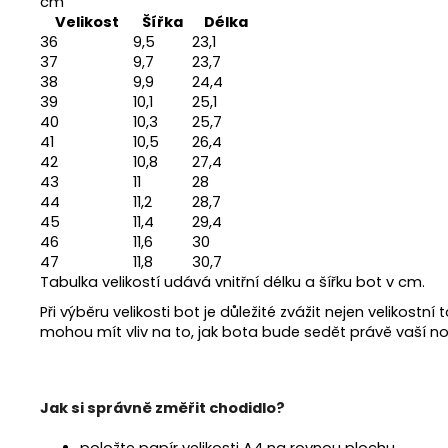
cm
Velikost
Šířka
Délka
36
9,5
23,1
37
9,7
23,7
38
9,9
24,4
39
10,1
25,1
40
10,3
25,7
41
10,5
26,4
42
10,8
27,4
43
11
28
44
11,2
28,7
45
11,4
29,4
46
11,6
30
47
11,8
30,7
Tabulka velikostí udává vnitřní délku a šířku bot v cm.
Při výběru velikosti bot je důležité zvážit nejen velikostn
mohou mít vliv na to, jak bota bude sedět právě vaší no
Jak si správně změřit chodidlo?
položte papír velikosti A4 na rovnou plochu