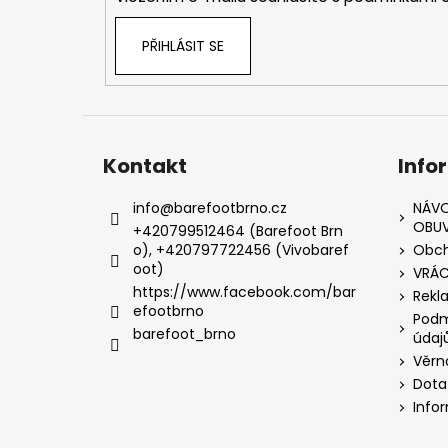
PŘIHLÁSIT SE
Kontakt
Info
info
@
barefootbrno.cz
NÁVO
OBUV
+420799512464 (Barefoot Brn
o), +420797722456 (Vivobaref
Obch
oot)
VRÁC
https://www.facebook.com/bar
Rekl
efootbrno
Podm
barefoot_brno
údaj
Věrn
Dota
Info