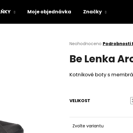
LŇKY
Moje objednávka
Značky
Co potřebujete najít?
Průměrné
Neohodnoceno
Podrobnosti
hodnocení
Be Lenka Arc
produktu
HLEDAT
je
0,0
z
Kotníkové boty s membrá
5
Doporučujeme
hvězdiček.
VELIKOST
Zvolte variantu
VLOŽKY BAREFOOT S PAMĚŤOVOU
SUEDE (VELOUR)