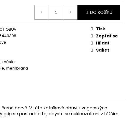
DO KOŠÍKU
Tisk
OT OBUV
5449308
Zeptat se
ové
Hlídat
Sdílet
, město
ké, membrána
černé barvě. V této kotníkové obuvi z veganských
grip se postará o to, abyste se neklouzali ani v těžším