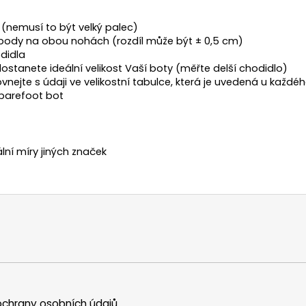
(nemusí to být velký palec)
body na obou nohách (rozdíl může být ± 0,5 cm)
didla
ostanete ideální velikost Vaší boty (měřte delší chodidlo)
vnejte s údaji ve velikostní tabulce, která je uvedená u kaž
h barefoot bot
ální míry jiných značek
chrany osobních údajů