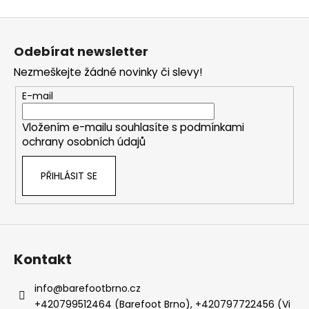
Z
á
Odebírat newsletter
p
Nezmeškejte žádné novinky či slevy!
a
t
E-mail
í
Vložením e-mailu souhlasíte s
podmínkami
ochrany osobních údajů
PŘIHLÁSIT SE
Kontakt
info
@
barefootbrno.cz
+420799512464 (Barefoot Brno), +420797722456 (Vi