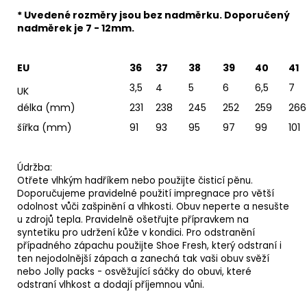
* Uvedené rozměry jsou bez nadměrku. Doporučený
nadměrek je 7 - 12mm.
EU
36
37
38
39
40
41
3,5
4
5
6
6,5
7
UK
délka (mm)
231
238
245
252
259
266
šířka (mm)
91
93
95
97
99
101
Údržba:
Otřete vlhkým hadříkem nebo použijte
čisticí pěnu
.
Doporučujeme pravidelné použití
impregnace
pro větší
odolnost vůči zašpinění a vlhkosti. Obuv neperte a nesušte
u zdrojů tepla. Pravidelně ošetřujte
přípravkem na
syntetiku
pro udržení kůže v kondici. Pro odstranění
případného zápachu použijte
Shoe Fresh
, který odstraní i
ten nejodolnější zápach a zanechá tak vaši obuv svěží
nebo
Jolly packs
- osvěžující sáčky do obuvi, které
odstraní vlhkost a dodají příjemnou vůni.