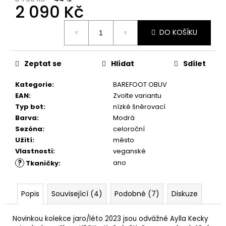
č
2 090 Kč
u
j
Měrná
DO KOŠÍKU
e
cena:
m
e
Zeptat se
Hlídat
Sdílet
Kategorie
:
BAREFOOT OBUV
COMBI
CLEAN
EAN
:
Zvolte variantu
&
Typ bot
:
nízké šněrovací
CARE
Barva
:
Modrá
200
ML
Sezóna
:
celoroční
Užití
:
město
289
Kč
Vlastnosti
:
veganské
?
ano
Tkaničky
:
Popis
Související (4)
Podobné (7)
Diskuze
Novinkou kolekce jaro/léto 2023 jsou odvážné Aylla Kecky