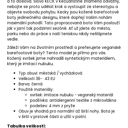
a to doslova. Slovo KECK v Kečuánštině znamená odvážný,
nebojte se proto udělat krok a vystoupit ze stereotypu a
objevte svobodu pohybu. Kecky jsou kožené barefootové
boty jedinečného designu, které dopřejí Vašim nohám
maximální pohodlí. Tato propracovaná bota Vám poslouží
jak v jarní tak podzimní sezóně. Ať už jdete do města,
parku nebo do práce s naší teniskou nikdy nešlápnete
vedle.
Záleží Vám na životním prostředí a preferujete veganské
barefootové boty? Tento model je přímo pro vás.
Kožený svršek jsme nahradili syntetickým materiálem,
který je imitací nubuku.
Typ obuvi: městská / vycházková
Velikosti 36- 43 EU
Barva: černá
Použité materiály:
svršek:
i
mitace nubuku - veganský materiál
podšívka: antialergenní textilie z mikrovlákna
podešev: 4 mm z pryže
Obuv je vhodná pro normální až širší nohy. Bota je
v širší v prstové části a užší v patní.
Tabulka velikostí: