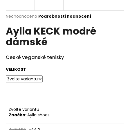
a
j
Průměrné
Neohodnoceno
Podrobnosti hodnocení
í
hodnocení
Aylla KECK modré
produktu
t
je
?
dámské
0,0
z
5
hvězdiček.
České veganské tenisky
HLEDAT
VELIKOST
D
o
p
Zvolte variantu
o
Značka:
Aylla shoes
r
u
3 790 Kč
–44 %