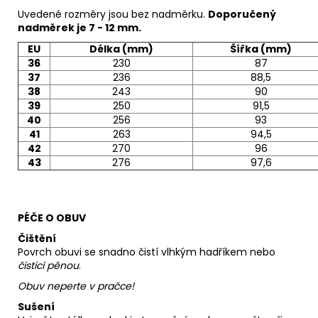
Uvedené rozměry jsou bez nadměrku.
Doporučený
nadměrek je 7 - 12 mm.
EU
Délka (mm)
Šířka (mm)
36
230
87
37
236
88,5
38
243
90
39
250
91,5
40
256
93
41
263
94,5
42
270
96
43
276
97,6
PÉČE O OBUV
Čištění
Povrch obuvi se snadno čistí vlhkým hadříkem nebo
čisticí pěnou
.
Obuv neperte v pračce!
Sušení