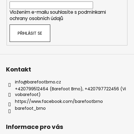
í
Vložením e-mailu souhlasíte s
podmínkami
ochrany osobních údajů
PŘIHLÁSIT SE
Kontakt
info
@
barefootbrno.cz
+420799512464 (Barefoot Brno), +420797722456 (Vi
vobarefoot)
https://www.facebook.com/barefootbrno
barefoot_brno
Informace pro vás