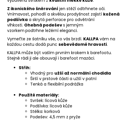
vybavená svrškem z
kvalitní měkké kůže
.
Z ikonického šněrování
jen stěží odtrhnete oči.
Vnímavost, pohodlí a skvělou prodyšnost zajistí
kožená
podšívka
a skrytá perforace pro odvětrání
vlhkosti.
Ohebná
podešev
s jemným
vzorkem
podtrhne
ležérní eleganci.
Vymeťte ze šatníku vše, co vás brzdí.
KALLPA
vám na
každou cestu dodá punc
sebevědomé hravosti
.
KALLPA může být vaším prvním krokem k barefootu.
Stejně rádi ji ale obouvají i barefoot mazáci.
Střih:
Vhodný pro
užší až normální chodidla
Širší v prstové části a užší v patní
Tenká a flexibilní podrážka
Použité materiály:
Svršek: lícová kůže
Podšívka: lícová kůže
Stélka: korková
Podešev: 4,5 mm z pryže