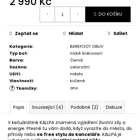
2 990 Kč
č
u
Měrná
j
DO KOŠÍKU
cena:
e
m
Zeptat se
Hlídat
Sdílet
e
Kategorie
:
BAREFOOT OBUV
RUSTIC
Typ bot
:
nízké šněrovací
CREAM
Barva
:
Černá
75ML
Sezóna
:
celoroční
239
Užití
:
město
Kč
Vlastnosti
:
kožené
?
ano
Tkaničky
:
Popis
Související (4)
Podobné (2)
Diskuze
V kečuánštině KALLPA znamená vyjádření životní síly a
energie. Přesně tu vám dodá, když vyrazíte do města, do
přírody nebo
ve free stylu do kanceláře
. KALLPA je