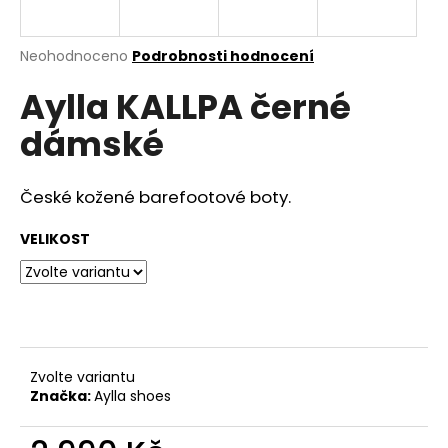
a
j
Průměrné
Neohodnoceno
Podrobnosti hodnocení
í
hodnocení
Aylla KALLPA černé
produktu
t
je
?
dámské
0,0
z
5
hvězdiček.
České kožené barefootové boty.
HLEDAT
VELIKOST
D
o
p
Zvolte variantu
o
Značka:
Aylla shoes
r
u