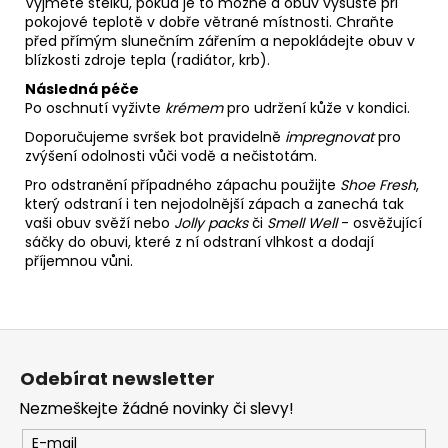
Vyjměte stélku, pokud je to možné a obuv vysušte při
pokojové teplotě v dobře větrané místnosti. Chraňte
před přímým slunečním zářením a nepokládejte obuv v
blízkosti zdroje tepla (radiátor, krb).
Následná péče
Po oschnutí vyživte
krémem
pro udržení kůže v kondici.
Doporučujeme svršek bot pravidelně
impregnovat
pro
zvýšení odolnosti vůči vodě a nečistotám.
Pro odstranění případného zápachu použijte
Shoe Fresh
,
který odstraní i ten nejodolnější zápach a zanechá tak
vaši obuv svěží nebo
Jolly packs
či
Smell Well
- osvěžující
sáčky do obuvi, které z ní odstraní vlhkost a dodají
příjemnou vůni.
Z
á
Odebírat newsletter
p
Nezmeškejte žádné novinky či slevy!
a
t
E-mail