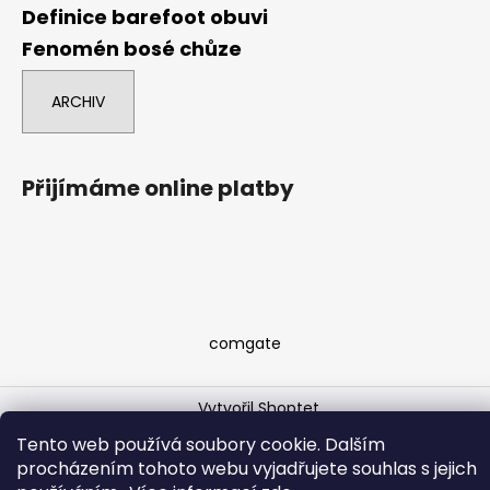
Definice barefoot obuvi
Fenomén bosé chůze
ARCHIV
Přijímáme online platby
comgate
Vytvořil Shoptet
Copyright 2026
Barefoot Brno
. Všechna práva
Tento web používá soubory cookie. Dalším
vyhrazena.
Upravit nastavení cookies
procházením tohoto webu vyjadřujete souhlas s jejich