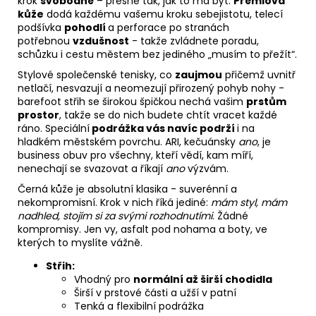
krok
svobodné
– přesně tak, jak to má být.
Prémiová
kůže
dodá každému vašemu kroku sebejistotu, telecí
podšívka
pohodlí
a perforace po stranách
potřebnou
vzdušnost
- takže zvládnete poradu,
schůzku i cestu městem bez jediného „musím to přežít“.
Stylové společenské tenisky, co
zaujmou
přičemž uvnitř
netlačí, nesvazují a neomezují přirozený pohyb nohy -
barefoot střih se širokou špičkou nechá vašim
prstům
prostor
, takže se do nich budete chtít vracet každé
ráno. Speciální
podrážka vás navíc podrží
i na
hladkém městském povrchu. ARI, kečuánsky
ano
, je
business obuv pro všechny, kteří vědí, kam míří,
nenechají se svazovat a říkají
ano
výzvám.
Černá kůže je absolutní klasika - suverénní a
nekompromisní. Krok v nich říká jediné:
mám styl, mám
nadhled, stojím si za svými rozhodnutími
. Žádné
kompromisy. Jen vy, asfalt pod nohama a boty, ve
kterých to myslíte vážně.
Střih:
Vhodný pro
normální až širší chodidla
Širší v prstové části a užší v patní
Tenká a flexibilní podrážka