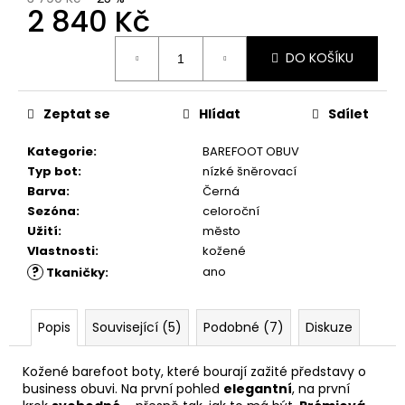
č
2 840 Kč
u
j
Měrná
DO KOŠÍKU
e
cena:
m
e
Zeptat se
Hlídat
Sdílet
Kategorie
:
BAREFOOT OBUV
COMBI
CLEAN
Typ bot
:
nízké šněrovací
&
Barva
:
Černá
CARE
Sezóna
:
celoroční
200
ML
Užití
:
město
Vlastnosti
:
kožené
289
Kč
?
ano
Tkaničky
:
Popis
Související (5)
Podobné (7)
Diskuze
Kožené barefoot boty, které bourají zažité představy o
business obuvi. Na první pohled
elegantní
, na první