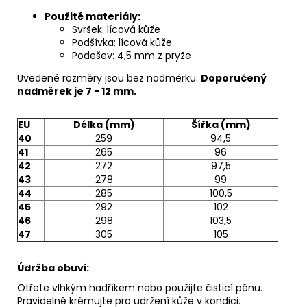
Použité materiály:
Svršek: lícová kůže
Podšívka: lícová kůže
Podešev: 4,5 mm z pryže
Uvedené rozměry jsou bez nadměrku.
Doporučený
nadměrek je 7 - 12 mm.
EU
Délka (mm)
Šířka (mm)
40
259
94,5
41
265
96
42
272
97,5
43
278
99
44
285
100,5
45
292
102
46
298
103,5
47
305
105
Údržba obuvi:
Otřete vlhkým hadříkem nebo použijte
čisticí pěnu
.
Pravidelně
krémujte
pro udržení kůže v kondici.