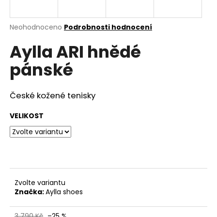
a
j
Průměrné
Neohodnoceno
Podrobnosti hodnocení
í
hodnocení
Aylla ARI hnědé
produktu
t
je
?
pánské
0,0
z
5
hvězdiček.
České kožené tenisky
HLEDAT
VELIKOST
D
o
p
Zvolte variantu
o
Značka:
Aylla shoes
r
u
3 790 Kč
–25 %