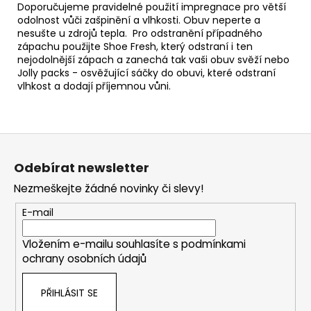
Doporučujeme pravidelné použití
impregnace
pro větší
odolnost vůči zašpinění a vlhkosti. Obuv neperte a
nesušte u zdrojů tepla. Pro odstranění případného
zápachu použijte
Shoe Fresh
, který odstraní i ten
nejodolnější zápach a zanechá tak vaši obuv svěží nebo
Jolly packs
- osvěžující sáčky do obuvi, které odstraní
vlhkost a dodají příjemnou vůni.
Z
á
Odebírat newsletter
p
Nezmeškejte žádné novinky či slevy!
a
t
E-mail
í
Vložením e-mailu souhlasíte s
podmínkami
ochrany osobních údajů
PŘIHLÁSIT SE