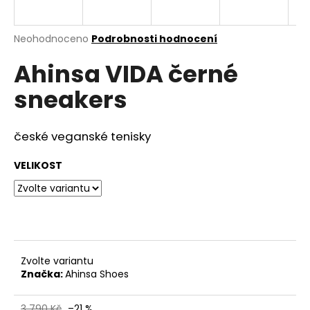
a
j
Průměrné
Neohodnoceno
Podrobnosti hodnocení
í
hodnocení
Ahinsa VIDA černé
produktu
t
je
?
sneakers
0,0
z
5
hvězdiček.
české veganské tenisky
HLEDAT
VELIKOST
D
o
p
Zvolte variantu
o
Značka:
Ahinsa Shoes
r
u
3 790 Kč
–21 %