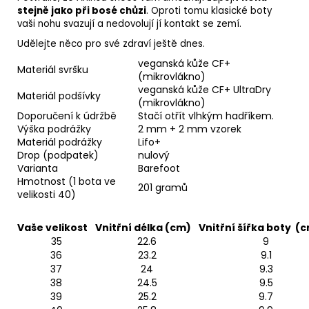
stejně jako při bosé chůzi
. Oproti tomu klasické boty
vaši nohu svazují a nedovolují jí kontakt se zemí.
Udělejte něco pro své zdraví ještě dnes.
veganská kůže CF+
Materiál svršku
(mikrovlákno)
veganská kůže CF+ UltraDry
Materiál podšívky
(mikrovlákno)
Doporučení k údržbě
Stačí otřít vlhkým hadříkem.
Výška podrážky
2 mm + 2 mm vzorek
Materiál podrážky
Lifo+
Drop (podpatek)
nulový
Varianta
Barefoot
Hmotnost (1 bota ve
201 gramů
velikosti 40)
Vaše velikost
Vnitřní délka (cm)
Vnitřní šířka boty
(c
35
22.6
9
36
23.2
9.1
37
24
9.3
38
24.5
9.5
39
25.2
9.7