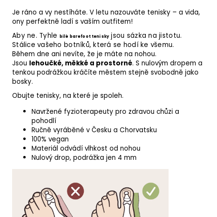
Je ráno a vy nestíháte. V letu nazouváte tenisky – a vida,
ony perfektně ladí s vaším outfitem!
Aby ne. Tyhle
jsou sázka na jistotu.
bílé barefoot tenisky
Stálice vašeho botníků, která se hodí ke všemu.
Během dne ani nevíte, že je máte na nohou.
Jsou
lehoučké, měkké a prostorné
. S nulovým dropem a
tenkou podrážkou kráčíte městem stejně svobodně jako
bosky.
Obujte tenisky, na které je spoleh.
Navržené fyzioterapeuty pro zdravou chůzi a
pohodlí
Ručně vyráběné v Česku a Chorvatsku
100% vegan
Materiál odvádí vlhkost od nohou
Nulový drop, podrážka jen 4 mm