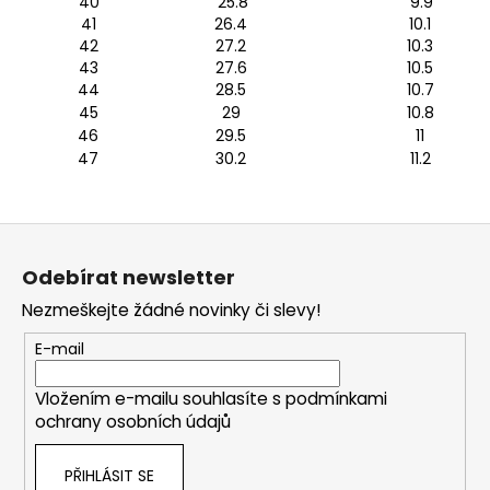
40
25.8
9.9
41
26.4
10.1
42
27.2
10.3
43
27.6
10.5
44
28.5
10.7
45
29
10.8
46
29.5
11
47
30.2
11.2
Z
á
Odebírat newsletter
p
Nezmeškejte žádné novinky či slevy!
a
t
E-mail
í
Vložením e-mailu souhlasíte s
podmínkami
ochrany osobních údajů
PŘIHLÁSIT SE