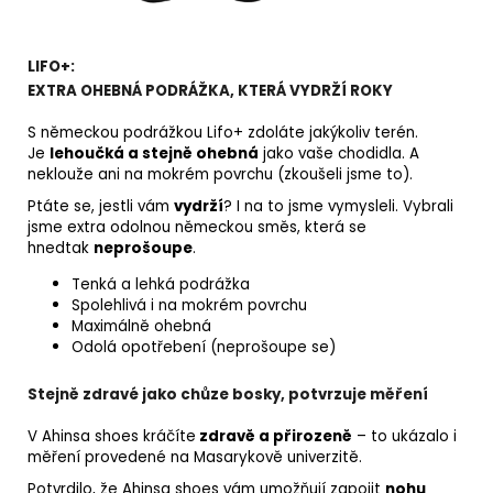
LIFO+:
EXTRA OHEBNÁ PODRÁŽKA, KTERÁ VYDRŽÍ ROKY
S německou podrážkou Lifo+ zdoláte jakýkoliv terén.
Je
lehoučká a stejně ohebná
jako vaše chodidla. A
neklouže ani na mokrém povrchu (zkoušeli jsme to).
Ptáte se, jestli vám
vydrží
? I na to jsme vymysleli. Vybrali
jsme extra odolnou německou směs, která se
hnedtak
neprošoupe
.
Tenká a lehká podrážka
Spolehlivá i na mokrém povrchu
Maximálně ohebná
Odolá opotřebení (neprošoupe se)
Stejně zdravé jako chůze bosky, potvrzuje měření
V Ahinsa shoes kráčíte
zdravě a přirozeně
– to ukázalo i
měření provedené na Masarykově univerzitě.
Potvrdilo, že Ahinsa shoes vám umožňují zapojit
nohu