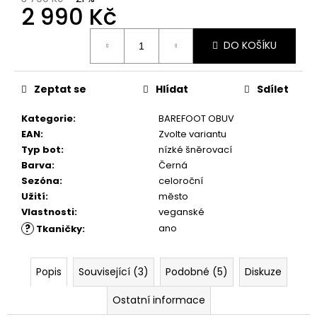
č
2 990 Kč
u
j
Měrná
DO KOŠÍKU
e
cena:
m
e
Zeptat se
Hlídat
Sdílet
Kategorie
:
BAREFOOT OBUV
SUEDE
(VELOUR)
EAN
:
Zvolte variantu
NUBUCK
Typ bot
:
nízké šněrovací
SPRAY
Barva
:
Černá
200
ML,
Sezóna
:
celoroční
01
Užití
:
město
-
Vlastnosti
:
veganské
NEUTRAL
?
ano
Tkaničky
:
219
Kč
Popis
Související (3)
Podobné (5)
Diskuze
Ostatní informace