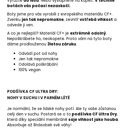
Vyrazte
do lesa
. Nebo vyšlápněte na kopec.
V těchhle
botách vás počasí nezaskočí.
Boty jsme pro vás vyrobili z evropského materiálu CF+.
Zvenku
jen tak nepromokne
, zevnitř
vstřebá vlhkost
a
odvede ji ven.
A co je nejlepší? Materiál CF+ je
extrémně odolný
.
Nepoškrábete ho, neokopete. Proto vám na tyto boty
dáme prodlouženou
3letou záruku
.
Odvádí pot od nohy
Jen tak nepromokne
Odolává poškrábání
100% vegan
PODŠÍVKA CF ULTRA DRY:
NOHY V SUCHU I V PARNÉM LÉTĚ
Je normální, že se lidské nohy potí. Ale ty vaše zůstanou
celý den v suchu. Postará se o to
podšívka CF Ultra Dry
,
která díky speciální membráně
saje vlhkost jako houba
.
Absorbuje až 8násobek své váhy!