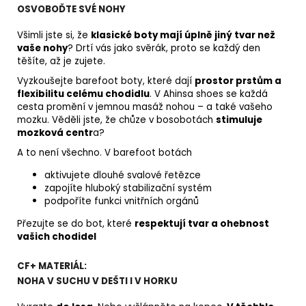
OSVOBOĎTE SVÉ NOHY
Všimli jste si, že
klasické boty mají úplně jiný tvar než
vaše nohy
? Drtí vás jako svěrák, proto se každý den
těšíte, až je zujete.
Vyzkoušejte barefoot boty, které dají
prostor prstům a
flexibilitu celému chodidlu
. V Ahinsa shoes se každá
cesta promění v jemnou masáž nohou – a také vašeho
mozku. Věděli jste, že chůze v bosobotách
stimuluje
mozková centr
a?
A to není všechno. V barefoot botách
aktivujete dlouhé svalové řetězce
zapojíte hluboký stabilizační systém
podpoříte funkci vnitřních orgánů
Přezujte se do bot, které
respektují tvar a ohebnost
vašich chodidel
CF+ MATERIÁL:
NOHA V SUCHU V DEŠTI I V HORKU