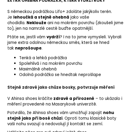
EXTRA OHEBNÁ PODRÁŽKA, KTERÁ VYDRŽÍ ROKY
S německou podrážkou Lifo+ zdoláte jakýkoliv terén.
Je
lehoučká a stejně ohebná
jako vaše
chodidla.
Neklouže
ani na mokrém povrchu (zkoušeli jsme
to), jen na namrzlé cestě buďte opatrnější.
Ptáte se, jestli vám
vydrží
? I na to jsme vymysleli. Vybrali
jsme extra odolnou německou směs, která se hned
tak
neprošoupe
.
Tenká a lehká podrážka
Spolehlivá i na mokrém povrchu
Maximálně ohebná
Odolná podrážka se hnedtak neprošlape
Stejně zdravé jako chůze bosky, potvrzuje měření
V Ahinsa shoes kráčíte
zdravě a přirozeně
– to ukázalo i
měření provedené na Masarykově univerzitě.
Potvrdilo, že Ahinsa shoes vám umožňují zapojit
nohu
stejně jako při bosé chůzi
. Oproti tomu klasické boty
vaši nohu svazují a nedovolují jí kontakt se zemí.