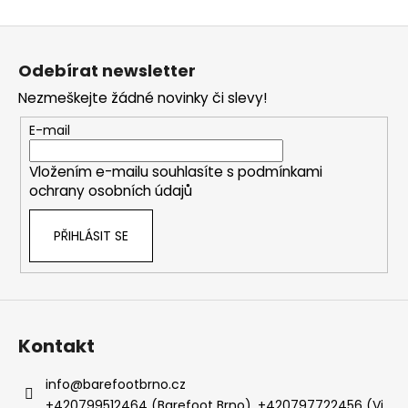
Z
á
Odebírat newsletter
p
Nezmeškejte žádné novinky či slevy!
a
t
E-mail
í
Vložením e-mailu souhlasíte s
podmínkami
ochrany osobních údajů
PŘIHLÁSIT SE
Kontakt
info
@
barefootbrno.cz
+420799512464 (Barefoot Brno), +420797722456 (Vi