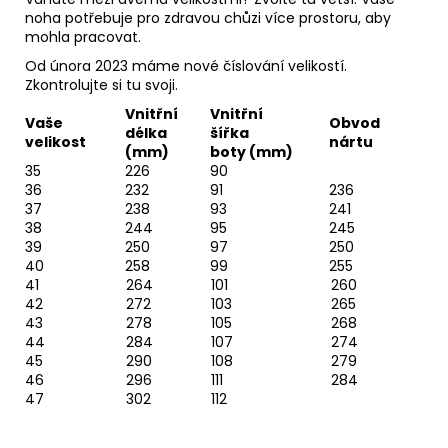
noha potřebuje pro zdravou chůzi více prostoru, aby
mohla pracovat.
Od února 2023 máme nové číslování velikostí.
Zkontrolujte si tu svoji.
Vnitřní
Vnitřní
Vaše
Obvod
délka
šířka
velikost
nártu
(mm)
boty (mm)
35
226
90
36
232
91
236
37
238
93
241
38
244
95
245
39
250
97
250
40
258
99
255
41
264
101
260
42
272
103
265
43
278
105
268
44
284
107
274
45
290
108
279
46
296
111
284
47
302
112