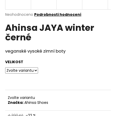
a
j
Průměrné
Neohodnoceno
Podrobnosti hodnocení
í
hodnocení
Ahinsa JAYA winter
produktu
t
je
?
černé
0,0
z
5
hvězdiček.
veganské vysoké zimní boty
HLEDAT
VELIKOST
D
o
p
Zvolte variantu
o
Značka:
Ahinsa Shoes
r
u
4 390 Kč
–22 %