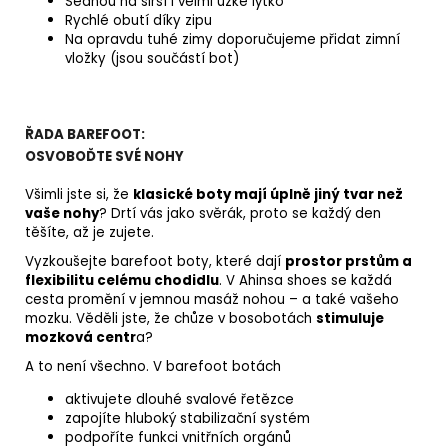
Sednou na širší i velmi úzké lýtko
Rychlé obutí díky zipu
Na opravdu tuhé zimy doporučujeme přidat zimní
vložky (jsou součástí bot)
ŘADA BAREFOOT:
OSVOBOĎTE SVÉ NOHY
Všimli jste si, že
klasické boty mají úplně jiný tvar než
vaše nohy
? Drtí vás jako svěrák, proto se každý den
těšíte, až je zujete.
Vyzkoušejte barefoot boty, které dají
prostor prstům a
flexibilitu celému chodidlu
. V Ahinsa shoes se každá
cesta promění v jemnou masáž nohou – a také vašeho
mozku. Věděli jste, že chůze v bosobotách
stimuluje
mozková centr
a?
A to není všechno. V barefoot botách
aktivujete dlouhé svalové řetězce
zapojíte hluboký stabilizační systém
podpoříte funkci vnitřních orgánů