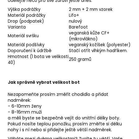
Udělejte něco pro své zdraví ještě dnes.
Výška podrážky
2 mm + 2 mm vzorek
Materiál podrážky
Lifo+
Drop (podpatek)
nulový
Varianta
Barefoot
veganská kůže CF+
Materiál svršku
(mikrovlákno)
Materiál podšívky
veganský kožíšek (polyester)
Doporučení k údržbě
Stačí otřít vlhkým hadříkem.
Hmotnost (1 bota ve velikosti
250 gramů
40)
Jak správně vybrat velikost bot
Nezapomeňte prosím změřit chodidlo a přidat
nadměrek:
- 6-10mm ženy
- 8-16mm muži
a měli byste se bezpečně vejít do vnitřní délky boty.
Pokud nosíte teplou ponožku, prosím změřte si délku
nohy i s ní nebo si přidejte ještě větší nadměrek.
Váháte mezi dvěma velikostmi? Zvolte tu větší. Vaše